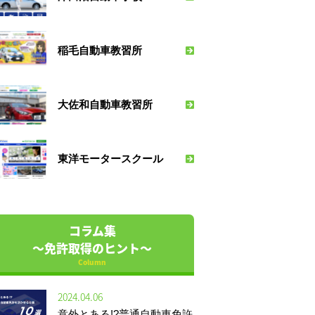
稲毛自動車教習所
大佐和自動車教習所
東洋モータースクール
コラム集
～免許取得のヒント～
Column
2024.04.06
意外とある!?普通自動車免許